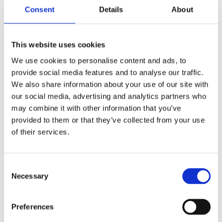
die bisherige Betriebssicherheitsverordnung in eine
Consent
Details
About
Arbeitsmittelbenutzungsverordnung und eine
Verordnung über überwachungsbedürftige Anlagen
This website uses cookies
aufzuteilen. Damit sollen die Anforderungen für beide
We use cookies to personalise content and ads, to
Bereiche klarer voneinander abgegrenzt und
provide social media features and to analyse our traffic.
verständlicher geregelt werden. Was auf den ersten Blick
We also share information about your use of our site with
nach zusätzlicher Regulierung aussieht, bewirkt in der
our social media, advertising and analytics partners who
may combine it with other information that you’ve
Praxis genau das Gegenteil: Eine eigene Verordnung für
provided to them or that they’ve collected from your use
überwachungsbedürftige Anlagen würde die Vorschriften
of their services.
klarer und anwenderfreundlicher gestalten. Die bislang
16 unterschiedlichen landesrechtlichen Regelungen
Consent
könnten ersetzt werden. So gäbe es erstmals ein
Necessary
Selection
bundesweit einheitliches Regelwerk, was Betreiber,
Prüforganisationen und Landesbehörden spürbar
Preferences
entlasten würde. Der Clou: Das bisherige